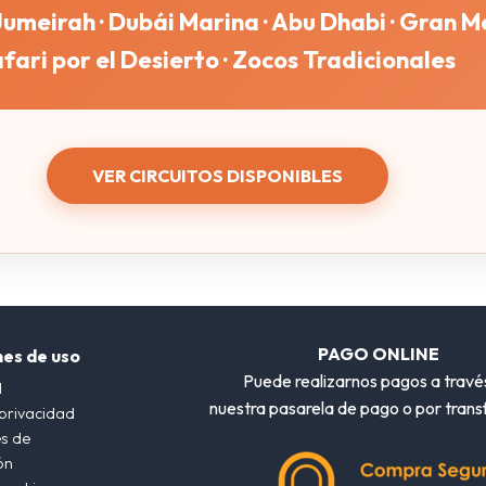
 Jumeirah · Dubái Marina · Abu Dhabi · Gran 
fari por el Desierto · Zocos Tradicionales
VER CIRCUITOS DISPONIBLES
PAGO ONLINE
nes de uso
Puede realizarnos pagos a travé
l
nuestra pasarela de pago o por trans
 privacidad
s de
ón