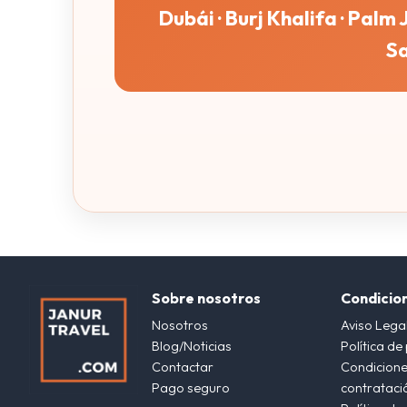
Dubái · Burj Khalifa · Palm
Sa
Sobre nosotros
Condicio
Nosotros
Aviso Lega
Blog/Noticias
Política de
Contactar
Condicione
Pago seguro
contrataci