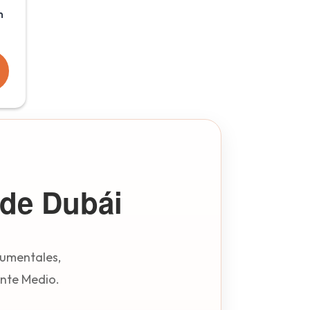
n
l
O
 de Dubái
numentales,
ente Medio.