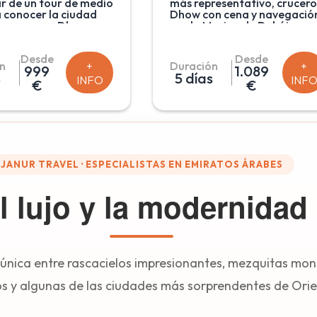
ar de un tour de medio
más representativo, crucero
a conocer la ciudad
Dhow con cena y navegació
, un crucero Dhow con
por la Marina de Dubái
fet por la Marina y un
iluminada, Safari por el
or el desierto en el
desierto para disfrutar de
Desde
Desde
eitarse de hogueras y
una inigualable puesta de so
n
+
Duración
+
999
1.089
s a la parrilla, danza
y tour de día completo en
s
5 días
INFO
INF
tre, opción de
Abu Dhabi con almuerzo en
€
€
s de henna y
buffet en hotel de cinco
rd que cierra con un
estrellas.
onante show de
JANUR TRAVEL · ESPECIALISTAS EN EMIRATOS ÁRABES
l lujo y la modernidad
 única entre rascacielos impresionantes, mezquitas mo
tos y algunas de las ciudades más sorprendentes de Ori