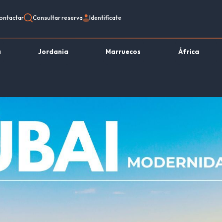
ontactar
Consultar reserva
Identifícate
a
Jordania
Marruecos
África