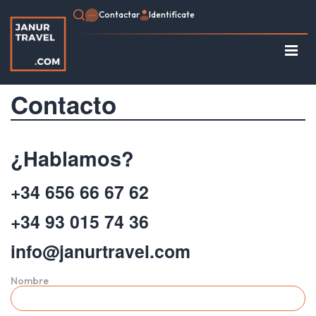
Contactar
Identifícate
Regístrate
Contacto
Consulte su Reserva
Inicio
Egipto
¿Hablamos?
Turquía
Jordania
+34 656 66 67 62
Marruecos
+34 93 015 74 36
África
Asia
info@janurtravel.com
Europa
Tipo de viaje
Nombre