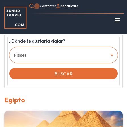
Contactar
Identifícate
Regístrate
Consulte su Reserva
¿Dónde te gustaría viajar?
Inicio
Egipto
Turquía
Jordania
BUSCAR
Marruecos
África
Asia
Egipto
Europa
Tipo de viaje