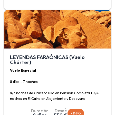
de Luxor, Karnak, Valle de los Reyes, Templo de
Hatshepsut, Colosos de Memnón, Templo de Edfu, Templo
de Kom Ombo, Templo de Philae* y un paseo en velero
típico egipcio, además de la visita imprescindible al recinto
de las Pirámides y la Esfinge.
LEYENDAS FARAÓNICAS (Vuelo
Chárter)
Vuelo Especial
8 días - 7 noches
4/3 noches de Crucero Nilo en Pensión Completa + 3/4
noches en El Cairo en Alojamiento y Desayuno
Salidas Madrid: Lunes, Viernes y Sábado.
Duración
Desde
+ INFO