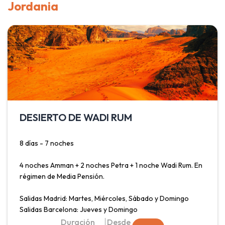
Jordania
moderna capital y centro de gobierno, Ankara; fascinarse
con las formaciones rocosas y la imagen inconfundible de
Capadocia; visitar las terrazas de roca blanca que emanan
aguas termales en Pamukkale y descubrir Izmir, ciudad
donde convergen pasado y presente. Todo ello con
traslado en tren desde Estambul hasta Ankara y trayecto
en avión de Izmir a Estambul.
DESIERTO DE WADI RUM
8 días - 7 noches
4 noches Amman + 2 noches Petra + 1 noche Wadi Rum. En
régimen de Media Pensión.
Salidas Madrid: Martes, Miércoles, Sábado y Domingo
Salidas Barcelona: Jueves y Domingo
Duración
Desde