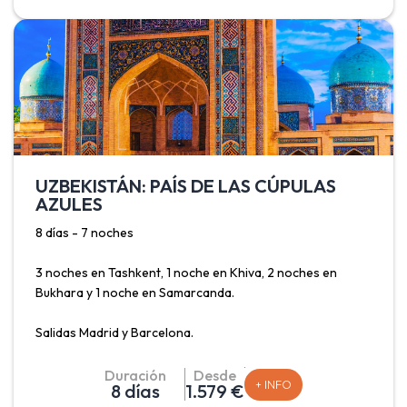
núcleo amurallado, Itchan Kala, primer sitio del país
declarado patrimonio de la Humanidad por la UNESCO.
UZBEKISTÁN: PAÍS DE LAS CÚPULAS
AZULES
8 días - 7 noches
3 noches en Tashkent, 1 noche en Khiva, 2 noches en
Bukhara y 1 noche en Samarcanda.
Salidas Madrid y Barcelona.
Este viaje permite conocer Uzbekistán, conocido como el
Duración
Desde
+ INFO
8 días
1.579 €
país de las cúpulas azules debido a que el turquesa y el azul