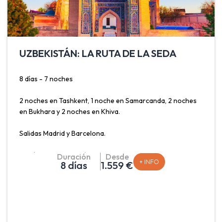
UZBEKISTÁN: LA RUTA DE LA SEDA
8 días - 7 noches
2 noches en Tashkent, 1 noche en Samarcanda, 2 noches
en Bukhara y 2 noches en Khiva.
Salidas Madrid y Barcelona.
Sumérgete en la histórica ruta de la seda con este viaje
Duración
Desde
+ INFO
8 días
1.559 €
que incluye Tashkent, la capital del país, con su
combinación de elementos soviéticos e islámicos;
Samarcanda, con su impresionante arquitectura islámica y
sus inconfundibles mosaicos azules; Bukhara, joya
histórica que destaca por sus madrazas, bazares y
fortaleza Ark y Khiva, ciudad-museo en el desierto con su