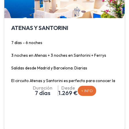
ATENAS Y SANTORINI
7 días - 6 noches
3 noches en Atenas + 3 noches en Santorini + Ferrys
Salidas desde Madrid y Barcelona: Diarias
El circuito Atenas y Santorini es perfecto para conocer la
capital Griega y una de sus islas más famosas. Atenas una
Duración
Desde
+ INFO
7 días
1.269 €
de las ciudades habitadas más antiguas, con más de 3.000
años de historia. Actualmente rica en restos
arqueológicos que usted puede visitar durante su cómo el
Partenón en la Acrópolis. La isla de Santorini con sus
pueblos (Oia, Fira) situados sobre el acantilado, se
conectan gracias a un camino escarpado que permite