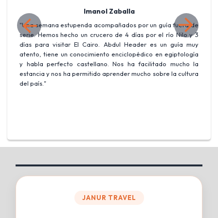
Imanol Zaballa
ta
"Una semana estupenda acompañados por un guía fuera de
"
n,
serie. Hemos hecho un crucero de 4 días por el río Nilo y 3
I
días para visitar El Cairo. Abdul Header es un guía muy
s
atento, tiene un conocimiento enciclopédico en egiptología
y
y habla perfecto castellano. Nos ha facilitado mucho la
e
estancia y nos ha permitido aprender mucho sobre la cultura
p
del país."
u
JANUR TRAVEL