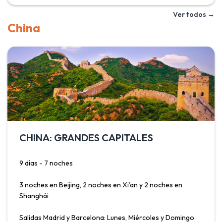
realizar el recorrido a pie o a espalda de un asno, también
Ver todos →
por un pequeño teleférico en Fira. Además de un servicio
China
de autocares que conecta los distintos pueblos de la isla.
Las casas blancas con el techo azul, sus flores, su mágica
belleza ha hecho de Santorini una atracción turística
ineludible en su viaje a Grecia, donde además podrá
disfrutar de su magnífica gastronomía, tan rica y
mediterránea.
CHINA: GRANDES CAPITALES
9 días - 7 noches
3 noches en Beijing, 2 noches en Xi’an y 2 noches en
Shanghái
Salidas Madrid y Barcelona: Lunes, Miércoles y Domingo