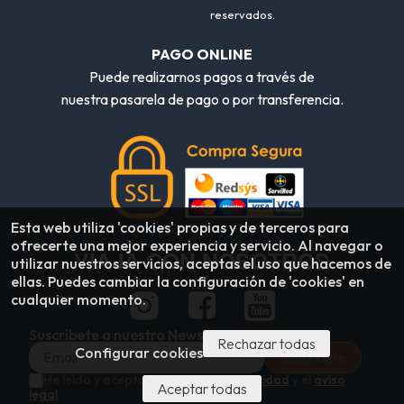
reservados.
PAGO ONLINE
Puede realizarnos pagos a través de
nuestra pasarela de pago o por transferencia.
Esta web utiliza 'cookies' propias y de terceros para
ofrecerte una mejor experiencia y servicio. Al navegar o
VIAJA CON NOSOTROS
utilizar nuestros servicios, aceptas el uso que hacemos de
ellas. Puedes cambiar la configuración de 'cookies' en
cualquier momento.
Suscríbete a nuestra Newsletter
Rechazar todas
Configurar cookies
He leído y acepto la
política de privacidad
y el
aviso
Aceptar todas
legal