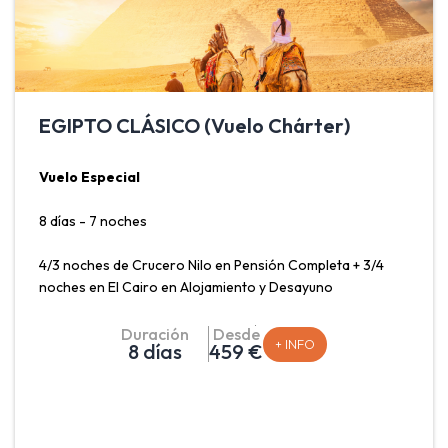
EGIPTO CLÁSICO (Vuelo Chárter)
Vuelo Especial
8 días - 7 noches
4/3 noches de Crucero Nilo en Pensión Completa + 3/4
noches en El Cairo en Alojamiento y Desayuno
Salidas Madrid: Lunes, Viernes y Sábado.
Duración
Desde
+ INFO
8 días
459 €
Salidas Barcelona, Málaga y Valencia: Lunes.
Egipto, un viaje a través de la historia. Es un destino que
ofrece una rica experiencia cultural e histórica. El
programa Egipto Clásico ofrece las visitas a los Templos