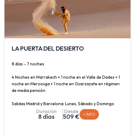
LA PUERTA DEL DESIERTO
8 días - 7 noches
4 Noches en Marrakech + 1 noche en el Valle de Dades + 1
noche en Merzouga + 1 noche en Ouarzazate en régimen
de media pensión.
Salidas Madrid y Barcelona: Lunes, Sábado y Domingo
(consultar salida desde otras ciudades)
Duración
Desde
+ INFO
8 días
509 €
Descubre de la mano de nuestros especialistas en viajes a
Marruecos este maravilloso país, acompañado por un