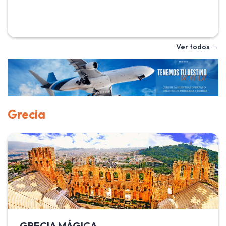
guía de habla en español durante las visitas. Con Janur
Travel conoce la ciudad de Marrakech con la mezquita de
Koutubia, llamada la mezquita de los libreros y su
majestuoso minarete, torre gemela de la Giralda de Sevilla
Ver todos →
y las Tumbas Saadies, dinastía que hizo grande esta
ciudad. Recorre el Atlas hasta llegar al desierto, donde
conocerás a los bereberes. El programa La Puerta del
Desierto es el recorrido ideal para un primer contacto con
Marruecos.
Grecia
GRECIA MÁGICA