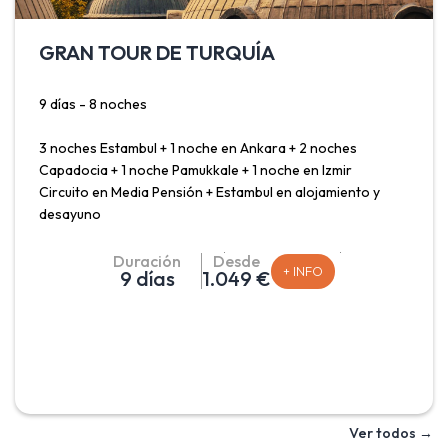
GRAN TOUR DE TURQUÍA
9 días - 8 noches
3 noches Estambul + 1 noche en Ankara + 2 noches
Capadocia + 1 noche Pamukkale + 1 noche en Izmir
Circuito en Media Pensión + Estambul en alojamiento y
desayuno
Salidas Madrid, Barcelona, Málaga y Valencia: Sábado
Duración
Desde
+ INFO
9 días
1.049 €
Salidas Madrid y Barcelona (Agosto, Septiembre y
Octubre): Sábado
Salidas Málaga y Valencia (Agosto y Septiembre): Sábado
Recorrido para conocer la República de Turquía donde
disfrutar de la singularidad y belleza de la ciudad de
Ver todos →
Estambul con paseo por el Bósforo incluido; conocer su