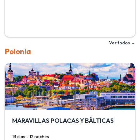
intenso destacan en los azulejos de sus majestuosas
mezquitas, madrazas y mausoleos. Incluye Tashkent,
capital y centro cultural del país; Khiva, ciudad-museo
amurallada declarado patrimonio de la humanidad y que
alberga monumentos icónicos como el minarete azul Kalta
Minor o la mezquita de Juma; Bukhara, con sus antiguas
Ver todos →
mezquital y sus coloridos mercados y Samarcanda, que
Polonia
destaca por su belleza y punto culminante de la antigua
ruta de la seda.
MARAVILLAS POLACAS Y BÁLTICAS
13 días - 12 noches