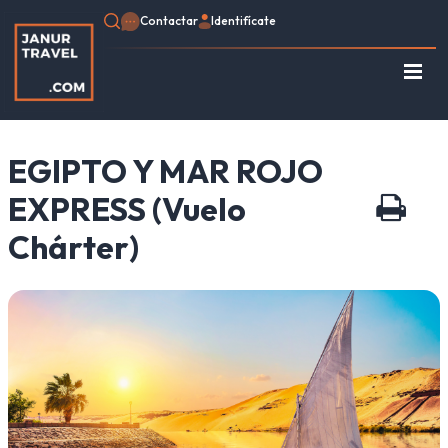
Contactar
Identifícate
Regístrate
Consulte su Reserva
EGIPTO Y MAR ROJO
Inicio
Egipto
EXPRESS (Vuelo
Turquía
Chárter)
Jordania
Marruecos
África
Asia
Europa
Tipo de viaje