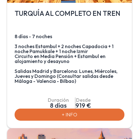
TURQUÍA AL COMPLETO EN TREN
8 días - 7 noches
3 noches Estambul + 2 noches Capadocia + 1
noche Pamukkale + 1 noche Izmir
Circuito en Media Pensión + Estambul en
alojamiento y desayuno
Salidas Madrid y Barcelona: Lunes, Miércoles,
Jueves y Domingo (Consultar salidas desde
Málaga - Valencia - Bilbao)
Recorrido por Turquía incluyendo traslados en
tren para conocer los distintos paisajes del país.
Duración
Desde
A parte de disfrutar de la maravillosa y única
8 días
919 €
ciudad de Estambul, donde pueden navegar por
el Bósforo y admirar arquitectura bizantina,
+ INFO
también visitarán los increíbles paisajes de la
Capadocia, una fascinante región formada por
la lava arrojada por los volcanes Erciyes y
Hasan hace 3 millones de años. Visitarán
Pamukkale, lugar donde la alta concentración