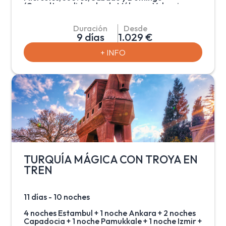
(Consultar salidas desde Málaga - Valencia -
Bilbao)
Duración
Desde
Programa por Turquía incluyendo dos traslados
9 días
1.029 €
internos con vuelo doméstico, para conocer los
distintos paisajes del país. A parte de disfrutar
+ INFO
de la maravillosa y única ciudad de Estambul
donde navegarán por el Bósforo y podrán
admirar la arquitectura bizantina, también
visitaran los increíbles paisajes de la Capadocia,
una fascinante región formada por la lava
arrojada por los volcanes Erciyes y Hasan hace 3
millones de años.
TURQUÍA MÁGICA CON TROYA EN
TREN
11 días - 10 noches
4 noches Estambul + 1 noche Ankara + 2 noches
Capadocia + 1 noche Pamukkale + 1 noche Izmir +