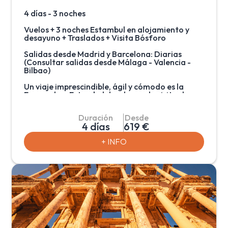
4 días - 3 noches
Vuelos + 3 noches Estambul en alojamiento y
desayuno + Traslados + Visita Bósforo
Salidas desde Madrid y Barcelona: Diarias
(Consultar salidas desde Málaga - Valencia -
Bilbao)
Un viaje imprescindible, ágil y cómodo es la
Escapada a Estambul donde puede visitar la
mezquita Sehzade o disfrutar de un paseo por
el Bósforo en barco, canal que separa Europa y
Duración
Desde
Asia. Durante este trayecto se aprecian los
4 días
619 €
palacios de los Sultanes y las antiguas y típicas
casas de madera. Para terminar de disfrutar la
+ INFO
ciudad, no se puede perder el bazar de las
especias o “bazar egipcio”, constituido por los
otomanos hace 5 siglos y activo hasta la
actualidad. En Estambul podrá apreciar la
arquitectura de la Mezquita Azul, del Palacio de
Topkapi o de Santa Sofía, la muestra más
acabada del arte bizantino y uno de los
mayores logros de la humanidad.