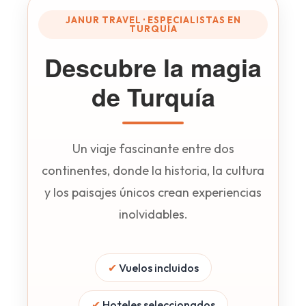
millones de años. Visitarán Pamukkale, lugar
donde la alta concentración calcárea de sus
JANUR TRAVEL · ESPECIALISTAS EN
TURQUÍA
aguas ha creado una de las formaciones más
espectaculares del mundo.
Descubre la magia
de Turquía
Un viaje fascinante entre dos
continentes, donde la historia, la cultura
y los paisajes únicos crean experiencias
inolvidables.
✔
Vuelos incluidos
✔
Hoteles seleccionados