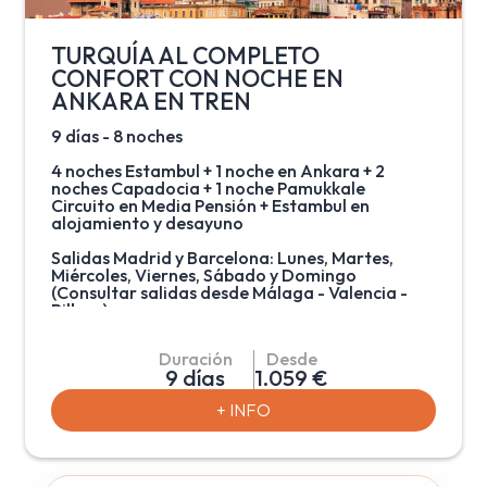
traslado en tren desde Estambul hasta Ankara y
trayecto en avión de Izmir a Estambul.
TURQUÍA AL COMPLETO
CONFORT CON NOCHE EN
ANKARA EN TREN
9 días - 8 noches
4 noches Estambul + 1 noche en Ankara + 2
noches Capadocia + 1 noche Pamukkale
Circuito en Media Pensión + Estambul en
alojamiento y desayuno
Salidas Madrid y Barcelona: Lunes, Martes,
Miércoles, Viernes, Sábado y Domingo
(Consultar salidas desde Málaga - Valencia -
Bilbao)
Programa por Turquía incluyendo traslados en
Duración
Desde
tren y una pernoctación en la capital del país,
9 días
1.059 €
Ankara. A parte de disfrutar de la maravillosa y
única ciudad de Estambul, donde navegarán
+ INFO
por el Bósforo y podrán admirar su
arquitectura bizantina, también visitarán los
increíbles paisajes de la Capadocia una
fascinante región formada por la lava
arrojada por los volcanes Erciyes y Hasan hace 3