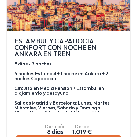
calcárea de sus aguas ha creado una de las
formaciones más espectaculares del mundo.
Visita al famoso castillo de algodón, maravilla
natural de gigantescas cascadas blancas,
estalactitas y piscinas naturales formadas a lo
largo de los siglos por el paso de las aguas
cargadas de sales calcáreas procedentes de
fuentes termales. Acabarán el circuito
ESTAMBUL Y CAPADOCIA
visitando Izmir.
CONFORT CON NOCHE EN
ANKARA EN TREN
8 días - 7 noches
4 noches Estambul + 1 noche en Ankara + 2
noches Capadocia
Circuito en Media Pensión + Estambul en
alojamiento y desayuno
Salidas Madrid y Barcelona: Lunes, Martes,
Miércoles, Viernes, Sábado y Domingo
(Consultar salidas desde Málaga - Valencia -
Bilbao)
Duración
Desde
Recorrido por Turquía incluyendo traslados en
8 días
1.019 €
tren y una pernoctación en la capital del país,