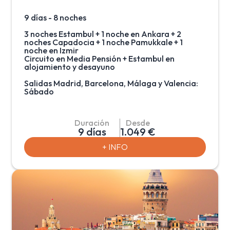
ciudad de Troya.
9 días - 8 noches
3 noches Estambul + 1 noche en Ankara + 2
noches Capadocia + 1 noche Pamukkale + 1
noche en Izmir
Circuito en Media Pensión + Estambul en
alojamiento y desayuno
Salidas Madrid, Barcelona, Málaga y Valencia:
Sábado
Salidas Madrid y Barcelona (Agosto,
Septiembre y Octubre): Sábado
Duración
Desde
Salidas Málaga y Valencia (Agosto y
9 días
1.049 €
Septiembre): Sábado
+ INFO
Recorrido para conocer la República de Turquía
donde disfrutar de la singularidad y belleza de
la ciudad de Estambul con paseo por el Bósforo
incluido; conocer su moderna capital y centro
de gobierno, Ankara; fascinarse con las
formaciones rocosas y la imagen inconfundible
de Capadocia; visitar las terrazas de roca
blanca que emanan aguas termales en
Pamukkale y descubrir Izmir, ciudad donde
convergen pasado y presente. Todo ello con