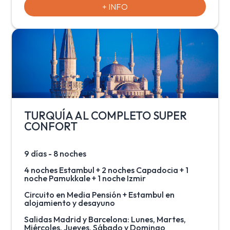
Ankara. A parte de disfrutar de la maravillosa y
+ INFO
única ciudad de Estambul donde navegarán por
el Bósforo y admirarán la arquitectura
bizantina, también visitarán los increíbles
paisajes de la Capadocia, una fascinante región
formada por la lava arrojada por los volcanes
Erciyes y Hasan hace 3 millones de años.
TURQUÍA AL COMPLETO SUPER
CONFORT
9 días - 8 noches
4 noches Estambul + 2 noches Capadocia + 1
noche Pamukkale + 1 noche Izmir
Circuito en Media Pensión + Estambul en
alojamiento y desayuno
Salidas Madrid y Barcelona: Lunes, Martes,
Miércoles, Jueves, Sábado y Domingo