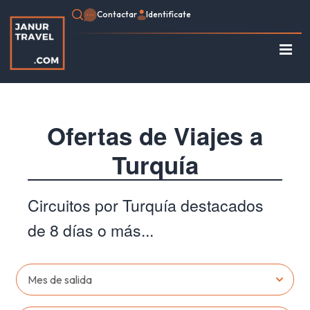
Contactar
Identifícate
Regístrate
Consulte su Reserva
Inicio
Ofertas de Viajes a
Egipto
Turquía
Turquía
Jordania
Marruecos
Circuitos por Turquía destacados
África
de 8 días o más...
Asia
Europa
Tipo de viaje