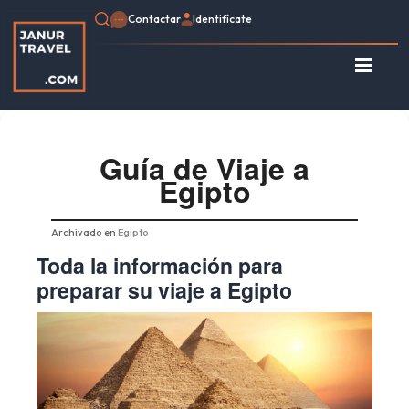
Contactar
Identifícate
Identifícate
Regístrate
Consulte su Reserva
Guía de Viaje a
Egipto
Inicio
Egipto
Turquía
Archivado en
Egipto
Jordania
Toda la información para
Marruecos
preparar su viaje a Egipto
África
Asia
Europa
Tipo de viaje