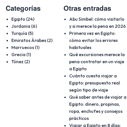
principal del
a Jordania »
Categorías
Otras entradas
Blog
Egipto (24)
Abu Simbel: cómo visitarlo
Jordania (6)
y si merece la pena en 2026
Turquía (5)
Primera vez en Egipto:
Emiratos Árabes (2)
cómo evitar los errores
Marruecos (1)
habituales
Grecia (1)
Qué excursiones merece la
Túnez (2)
pena contratar en un viaje
a Egipto
Cuánto cuesta viajar a
Egipto: presupuesto real
según tipo de viaje
Qué saber antes de viajar a
Egipto: dinero, propinas,
ropa, enchufes y consejos
prácticos
Viajar a Egipto en 8 días: