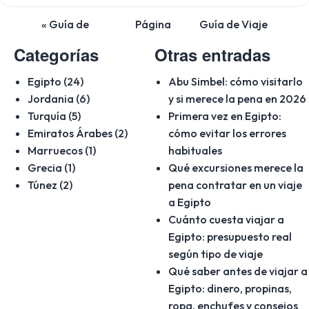
« Guía de
Página
Guía de Viaje
Viaje a
principal del
a Túnez »
Categorías
Otras entradas
Marruecos
Blog
Egipto (24)
Abu Simbel: cómo visitarlo
Jordania (6)
y si merece la pena en 2026
Turquía (5)
Primera vez en Egipto:
Emiratos Árabes (2)
cómo evitar los errores
Marruecos (1)
habituales
Grecia (1)
Qué excursiones merece la
Túnez (2)
pena contratar en un viaje
a Egipto
Cuánto cuesta viajar a
Egipto: presupuesto real
según tipo de viaje
Qué saber antes de viajar a
Egipto: dinero, propinas,
ropa, enchufes y consejos