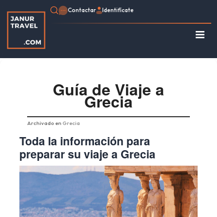
Contactar
Identifícate
Regístrate
Consulte su Reserva
Inicio
Guía de Viaje a
Grecia
Egipto
Turquía
Jordania
Archivado en
Grecia
Marruecos
Toda la información para
África
preparar su viaje a Grecia
Asia
Europa
Tipo de viaje