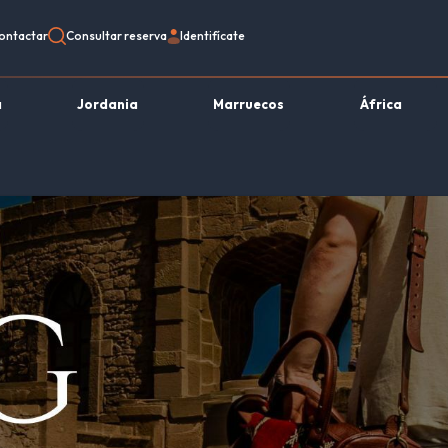
ontactar
Consultar reserva
Identifícate
a
Jordania
Marruecos
África