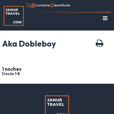
Contactar
Identifícate
Regístrate
Consulte su Reserva
Aka Dobleboy
Inicio
Egipto
Turquía
Jordania
1 noches
Marruecos
Desde
1 €
África
Asia
Europa
Tipo de viaje