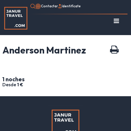
Contactar
Identifícate
Identifícate
Regístrate
Anderson Martinez
Consulte su Reserva
Inicio
Egipto
Turquía
1 noches
Jordania
Desde
1 €
Marruecos
África
Asia
Europa
Tipo de viaje