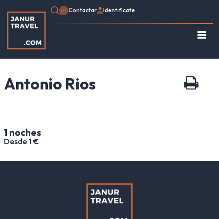
Contactar
Identifícate
Regístrate
Consulte su Reserva
Antonio Rios
Inicio
Egipto
Turquía
Jordania
1 noches
Marruecos
Desde
1 €
África
Asia
Europa
Tipo de viaje