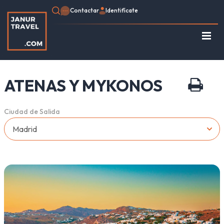
Contactar
Identifícate
Regístrate
Consulte su Reserva
ATENAS Y MYKONOS
Inicio
Egipto
Ciudad de Salida
Turquía
Jordania
Marruecos
África
Asia
Europa
Tipo de viaje