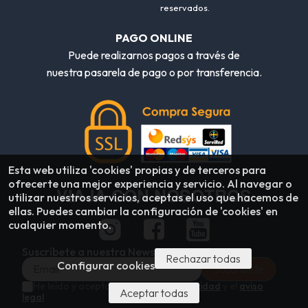
reservados.
PAGO ONLINE
Puede realizarnos pagos a través de
nuestra pasarela de pago o por transferencia.
Esta web utiliza 'cookies' propias y de terceros para
ofrecerte una mejor experiencia y servicio. Al navegar o
VIAJA CON NOSOTROS
utilizar nuestros servicios, aceptas el uso que hacemos de
ellas. Puedes cambiar la configuración de 'cookies' en
cualquier momento.
Suscríbete a nuestra Newsletter
Rechazar todas
Configurar cookies
He leído y acepto la
política de privacidad
y el
aviso
Aceptar todas
legal