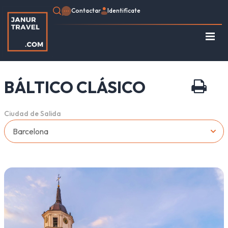
Contactar
Identifícate
Regístrate
Consulte su Reserva
BÁLTICO CLÁSICO
Inicio
Egipto
Ciudad de Salida
Turquía
Jordania
Marruecos
África
Asia
Europa
Tipo de viaje