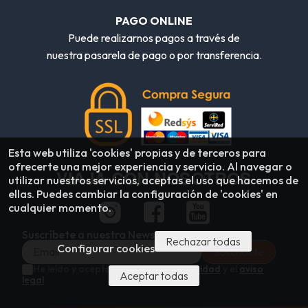
PAGO ONLINE
Puede realizarnos pagos a través de
nuestra pasarela de pago o por transferencia.
Esta web utiliza 'cookies' propias y de terceros para
ofrecerte una mejor experiencia y servicio. Al navegar o
VIAJA CON NOSOTROS
utilizar nuestros servicios, aceptas el uso que hacemos de
ellas. Puedes cambiar la configuración de 'cookies' en
cualquier momento.
Suscríbete a nuestra Newsletter
Rechazar todas
Configurar cookies
He leído y acepto la
política de privacidad
y el
aviso
Aceptar todas
legal