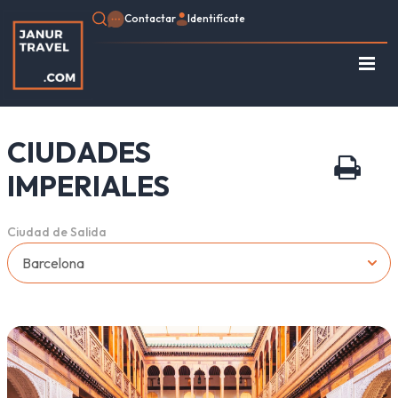
Contactar
Identifícate
Regístrate
Consulte su Reserva
CIUDADES
Inicio
Egipto
IMPERIALES
Turquía
Jordania
Ciudad de Salida
Marruecos
África
Asia
Europa
Tipo de viaje