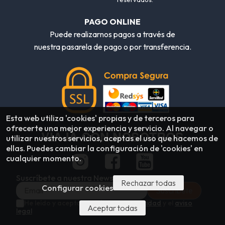
PAGO ONLINE
Puede realizarnos pagos a través de
nuestra pasarela de pago o por transferencia.
Esta web utiliza 'cookies' propias y de terceros para
ofrecerte una mejor experiencia y servicio. Al navegar o
VIAJA CON NOSOTROS
utilizar nuestros servicios, aceptas el uso que hacemos de
ellas. Puedes cambiar la configuración de 'cookies' en
cualquier momento.
Suscríbete a nuestra Newsletter
Rechazar todas
Configurar cookies
He leído y acepto la
política de privacidad
y el
aviso
Aceptar todas
legal