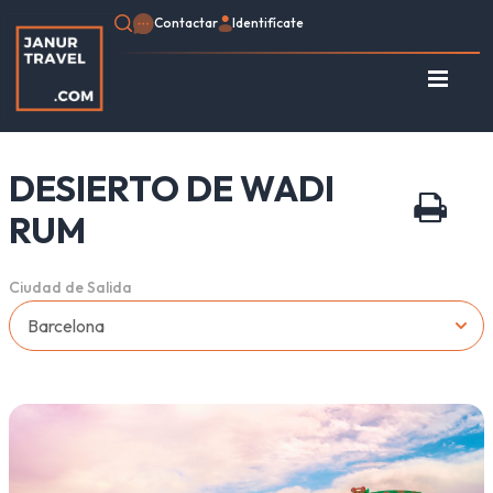
Contactar
Identifícate
Identifícate
Regístrate
DESIERTO DE WADI
Consulte su Reserva
Inicio
RUM
Egipto
Turquía
Ciudad de Salida
Jordania
Marruecos
África
Asia
Europa
Tipo de viaje