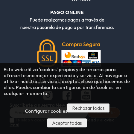
PAGO ONLINE
Puede realizarnos pagos a través de
nuestra pasarela de pago o por transferencia.
Esta web utiliza 'cookies' propias y de terceros para
ofrecerte una mejor experiencia y servicio. Al navegar o
VIAJA CON NOSOTROS
utilizar nuestros servicios, aceptas el uso que hacemos de
ellas. Puedes cambiar la configuración de 'cookies' en
cualquier momento.
Suscríbete a nuestra Newsletter
Rechazar todas
Configurar cookies
He leído y acepto la
política de privacidad
y el
aviso
Aceptar todas
legal