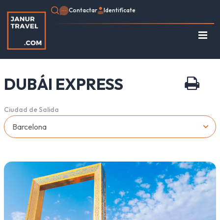
Contactar
Identifícate
Regístrate
Consulte su Reserva
DUBÁI EXPRESS
Inicio
Egipto
Ciudad de Salida
Turquía
Jordania
Marruecos
África
Asia
Europa
Tipo de viaje