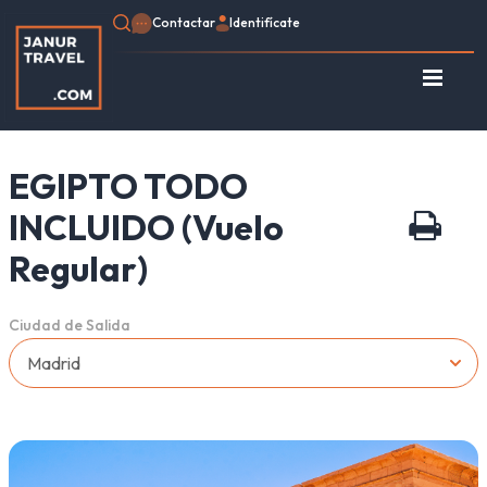
Contactar
Identifícate
Identifícate
Regístrate
EGIPTO TODO
Consulte su Reserva
Inicio
INCLUIDO (Vuelo
Egipto
Regular)
Turquía
Jordania
Ciudad de Salida
Marruecos
África
Asia
Europa
Tipo de viaje