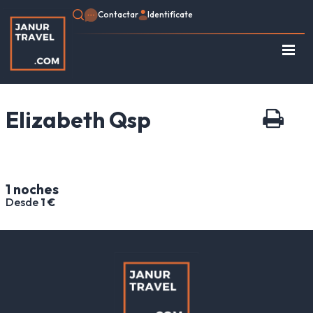
Contactar
Identifícate
Regístrate
Consulte su Reserva
Elizabeth Qsp
Inicio
Egipto
Turquía
Jordania
1 noches
Marruecos
Desde
1 €
África
Asia
Europa
Tipo de viaje