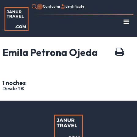
Contactar
Identifícate
Regístrate
Consulte su Reserva
Emila Petrona Ojeda
Inicio
Egipto
Turquía
Jordania
1 noches
Marruecos
Desde
1 €
África
Asia
Europa
Tipo de viaje