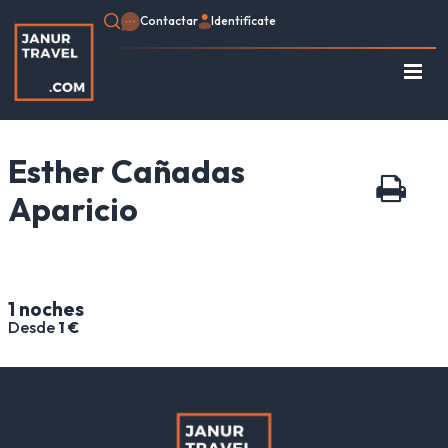
Contactar
Identifícate
Regístrate
Consulte su Reserva
Esther Cañadas
Inicio
Egipto
Aparicio
Turquía
Jordania
Marruecos
1 noches
África
Desde
1 €
Asia
Europa
Tipo de viaje