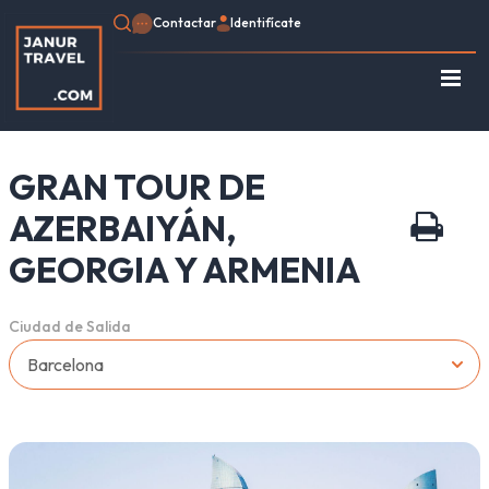
Contactar
Identifícate
Regístrate
Consulte su Reserva
GRAN TOUR DE
Inicio
Egipto
AZERBAIYÁN,
Turquía
GEORGIA Y ARMENIA
Jordania
Marruecos
Ciudad de Salida
África
Asia
Europa
Tipo de viaje