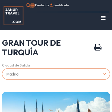
Contactar
Identifícate
Regístrate
Consulte su Reserva
GRAN TOUR DE
Inicio
Egipto
TURQUÍA
Turquía
Jordania
Ciudad de Salida
Marruecos
África
Asia
Europa
Tipo de viaje