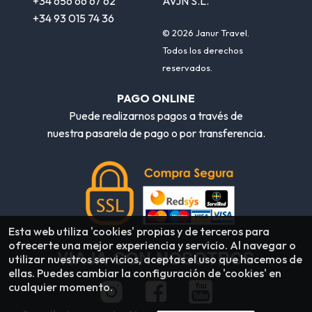
+34 656 66 67 62
AVJN S.L.
+34 93 015 74 36
© 2026 Janur Travel.
Todos los derechos
reservados.
PAGO ONLINE
Puede realizarnos pagos a través de
nuestra pasarela de pago o por transferencia.
Esta web utiliza 'cookies' propias y de terceros para
ofrecerte una mejor experiencia y servicio. Al navegar o
VIAJA CON NOSOTROS
utilizar nuestros servicios, aceptas el uso que hacemos de
ellas. Puedes cambiar la configuración de 'cookies' en
cualquier momento.