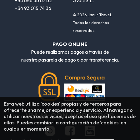
+34 656 66 67 62
AVJN S.L.
+34 93 015 74 36
© 2026 Janur Travel.
Todos los derechos
reservados.
PAGO ONLINE
Puede realizarnos pagos a través de
nuestra pasarela de pago o por transferencia.
Esta web utiliza 'cookies' propias y de terceros para
ofrecerte una mejor experiencia y servicio. Al navegar o
VIAJA CON NOSOTROS
utilizar nuestros servicios, aceptas el uso que hacemos de
ellas. Puedes cambiar la configuración de 'cookies' en
cualquier momento.