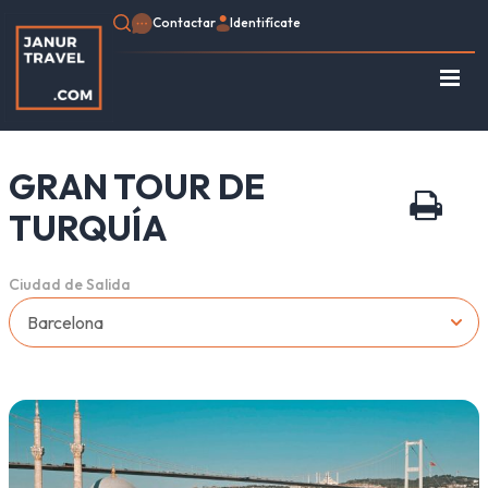
Contactar
Identifícate
Regístrate
Consulte su Reserva
GRAN TOUR DE
Inicio
Egipto
TURQUÍA
Turquía
Jordania
Ciudad de Salida
Marruecos
África
Asia
Europa
Tipo de viaje