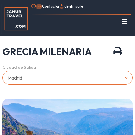
Contactar
Identifícate
Regístrate
Consulte su Reserva
GRECIA MILENARIA
Inicio
Egipto
Ciudad de Salida
Turquía
Jordania
Marruecos
África
Asia
Europa
Tipo de viaje