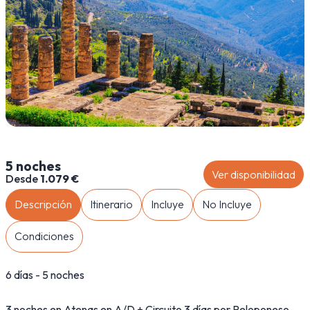
5 noches
Ver disponibilidad
Desde
1.079 €
Descripción
Itinerario
Incluye
No Incluye
Condiciones
6 días - 5 noches
3 noches en Atenas en A/D + Circuito 3 días por Peloponeso