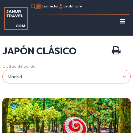
Contactar
Identifícate
Regístrate
Consulte su Reserva
JAPÓN CLÁSICO
Inicio
Egipto
Ciudad de Salida
Turquía
Jordania
Marruecos
África
Asia
Europa
Tipo de viaje