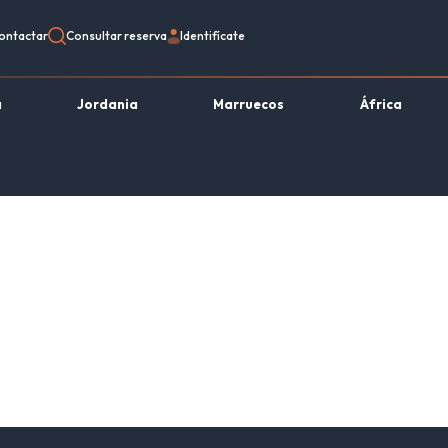
ontactar
Consultar reserva
Identifícate
a
Jordania
Marruecos
África