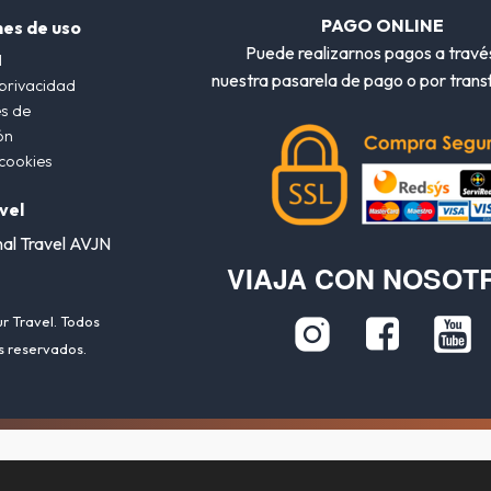
PAGO ONLINE
nes de uso
Puede realizarnos pagos a travé
l
nuestra pasarela de pago o por trans
 privacidad
s de
ón
 cookies
vel
nal Travel AVJN
VIAJA CON NOSOT
r Travel. Todos
s reservados.