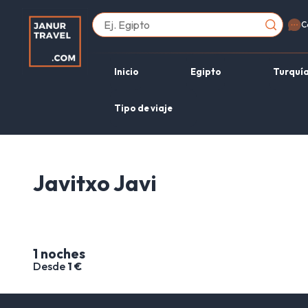
C
Inicio
Egipto
Turquí
Tipo de viaje
Javitxo Javi
1 noches
Desde
1 €