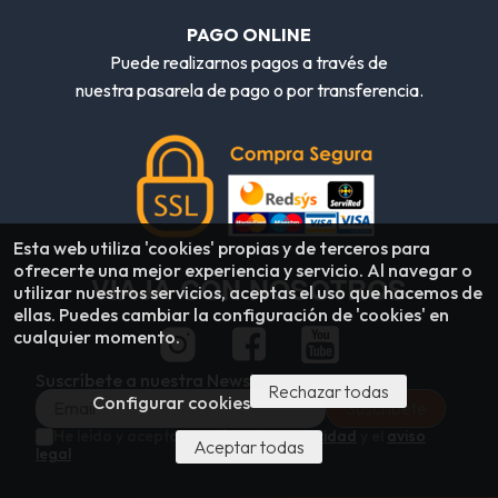
PAGO ONLINE
Puede realizarnos pagos a través de
nuestra pasarela de pago o por transferencia.
Esta web utiliza 'cookies' propias y de terceros para
ofrecerte una mejor experiencia y servicio. Al navegar o
VIAJA CON NOSOTROS
utilizar nuestros servicios, aceptas el uso que hacemos de
ellas. Puedes cambiar la configuración de 'cookies' en
cualquier momento.
Suscríbete a nuestra Newsletter
Rechazar todas
Configurar cookies
He leído y acepto la
política de privacidad
y el
aviso
Aceptar todas
legal