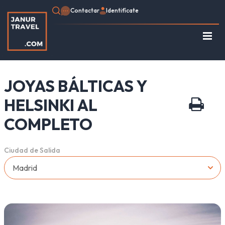
Contactar
Identifícate
Regístrate
Consulte su Reserva
JOYAS BÁLTICAS Y
Inicio
Egipto
HELSINKI AL
Turquía
COMPLETO
Jordania
Marruecos
Ciudad de Salida
África
Asia
Europa
Tipo de viaje