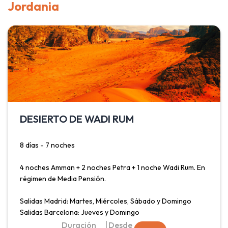
Jordania
moderna capital y centro de gobierno, Ankara; fascinarse
con las formaciones rocosas y la imagen inconfundible de
Capadocia; visitar las terrazas de roca blanca que emanan
aguas termales en Pamukkale y descubrir Izmir, ciudad
donde convergen pasado y presente. Todo ello con
traslado en tren desde Estambul hasta Ankara y trayecto
en avión de Izmir a Estambul.
DESIERTO DE WADI RUM
8 días - 7 noches
4 noches Amman + 2 noches Petra + 1 noche Wadi Rum. En
régimen de Media Pensión.
Salidas Madrid: Martes, Miércoles, Sábado y Domingo
Salidas Barcelona: Jueves y Domingo
Duración
Desde