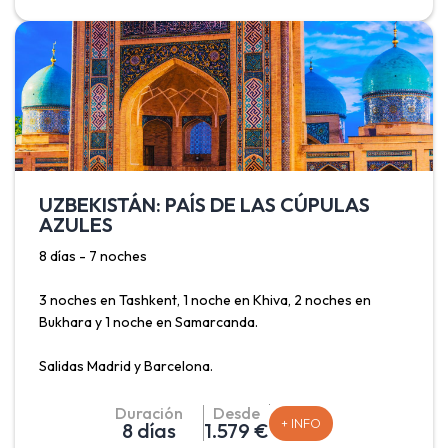
núcleo amurallado, Itchan Kala, primer sitio del país
declarado patrimonio de la Humanidad por la UNESCO.
UZBEKISTÁN: PAÍS DE LAS CÚPULAS
AZULES
8 días - 7 noches
3 noches en Tashkent, 1 noche en Khiva, 2 noches en
Bukhara y 1 noche en Samarcanda.
Salidas Madrid y Barcelona.
Este viaje permite conocer Uzbekistán, conocido como el
Duración
Desde
+ INFO
8 días
1.579 €
país de las cúpulas azules debido a que el turquesa y el azul