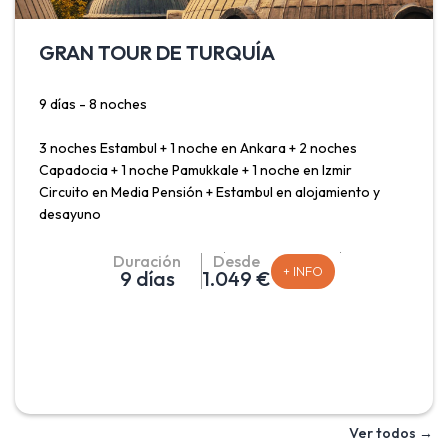
GRAN TOUR DE TURQUÍA
9 días - 8 noches
3 noches Estambul + 1 noche en Ankara + 2 noches
Capadocia + 1 noche Pamukkale + 1 noche en Izmir
Circuito en Media Pensión + Estambul en alojamiento y
desayuno
Salidas Madrid, Barcelona, Málaga y Valencia: Sábado
Duración
Desde
+ INFO
9 días
1.049 €
Salidas Madrid y Barcelona (Agosto, Septiembre y
Octubre): Sábado
Salidas Málaga y Valencia (Agosto y Septiembre): Sábado
Recorrido para conocer la República de Turquía donde
disfrutar de la singularidad y belleza de la ciudad de
Ver todos →
Estambul con paseo por el Bósforo incluido; conocer su