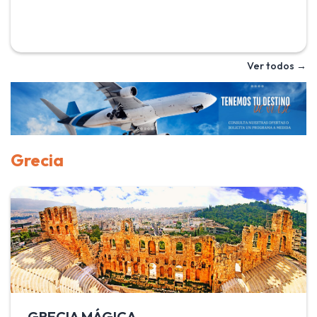
guía de habla en español durante las visitas. Con Janur
Travel conoce la ciudad de Marrakech con la mezquita de
Koutubia, llamada la mezquita de los libreros y su
majestuoso minarete, torre gemela de la Giralda de Sevilla
Ver todos →
y las Tumbas Saadies, dinastía que hizo grande esta
ciudad. Recorre el Atlas hasta llegar al desierto, donde
conocerás a los bereberes. El programa La Puerta del
Desierto es el recorrido ideal para un primer contacto con
Marruecos.
Grecia
GRECIA MÁGICA