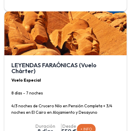
de Luxor, Karnak, Valle de los Reyes, Templo de
Hatshepsut, Colosos de Memnón, Templo de Edfu, Templo
de Kom Ombo, Templo de Philae* y un paseo en velero
típico egipcio, además de la visita imprescindible al recinto
de las Pirámides y la Esfinge.
LEYENDAS FARAÓNICAS (Vuelo
Chárter)
Vuelo Especial
8 días - 7 noches
4/3 noches de Crucero Nilo en Pensión Completa + 3/4
noches en El Cairo en Alojamiento y Desayuno
Salidas Madrid: Lunes, Viernes y Sábado.
Duración
Desde
+ INFO