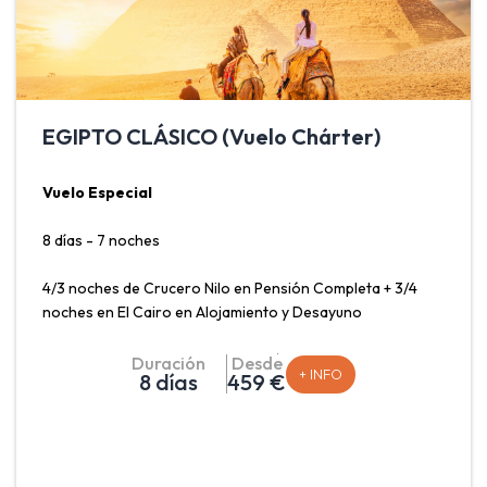
EGIPTO CLÁSICO (Vuelo Chárter)
Vuelo Especial
8 días - 7 noches
4/3 noches de Crucero Nilo en Pensión Completa + 3/4
noches en El Cairo en Alojamiento y Desayuno
Salidas Madrid: Lunes, Viernes y Sábado.
Duración
Desde
+ INFO
8 días
459 €
Salidas Barcelona, Málaga y Valencia: Lunes.
Egipto, un viaje a través de la historia. Es un destino que
ofrece una rica experiencia cultural e histórica. El
programa Egipto Clásico ofrece las visitas a los Templos