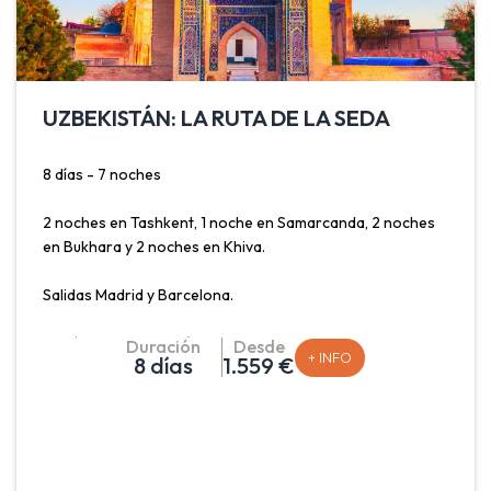
UZBEKISTÁN: LA RUTA DE LA SEDA
8 días - 7 noches
2 noches en Tashkent, 1 noche en Samarcanda, 2 noches
en Bukhara y 2 noches en Khiva.
Salidas Madrid y Barcelona.
Sumérgete en la histórica ruta de la seda con este viaje
Duración
Desde
+ INFO
8 días
1.559 €
que incluye Tashkent, la capital del país, con su
combinación de elementos soviéticos e islámicos;
Samarcanda, con su impresionante arquitectura islámica y
sus inconfundibles mosaicos azules; Bukhara, joya
histórica que destaca por sus madrazas, bazares y
fortaleza Ark y Khiva, ciudad-museo en el desierto con su