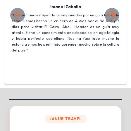
Imanol Zaballa
ta
"Una semana estupenda acompañados por un guía fuera de
"
n,
serie. Hemos hecho un crucero de 4 días por el río Nilo y 3
I
días para visitar El Cairo. Abdul Header es un guía muy
s
atento, tiene un conocimiento enciclopédico en egiptología
y
y habla perfecto castellano. Nos ha facilitado mucho la
e
estancia y nos ha permitido aprender mucho sobre la cultura
p
del país."
u
JANUR TRAVEL