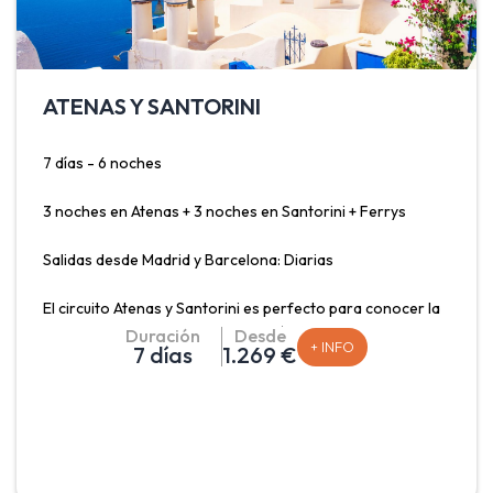
ATENAS Y SANTORINI
7 días - 6 noches
3 noches en Atenas + 3 noches en Santorini + Ferrys
Salidas desde Madrid y Barcelona: Diarias
El circuito Atenas y Santorini es perfecto para conocer la
capital Griega y una de sus islas más famosas. Atenas una
Duración
Desde
+ INFO
7 días
1.269 €
de las ciudades habitadas más antiguas, con más de 3.000
años de historia. Actualmente rica en restos
arqueológicos que usted puede visitar durante su cómo el
Partenón en la Acrópolis. La isla de Santorini con sus
pueblos (Oia, Fira) situados sobre el acantilado, se
conectan gracias a un camino escarpado que permite