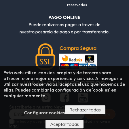
reservados.
PAGO ONLINE
Puede realizarnos pagos a través de
nuestra pasarela de pago o por transferencia.
Esta web utiliza 'cookies' propias y de terceros para
ofrecerte una mejor experiencia y servicio. Al navegar o
VIAJA CON NOSOTROS
utilizar nuestros servicios, aceptas el uso que hacemos de
ellas. Puedes cambiar la configuración de 'cookies' en
cualquier momento.
Suscríbete a nuestra Newsletter
Rechazar todas
Configurar cookies
He leído y acepto la
política de privacidad
y el
aviso
Aceptar todas
legal