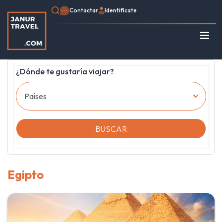
Contactar
Identifícate
Regístrate
Consulte su Reserva
¿Dónde te gustaría viajar?
Inicio
Egipto
Turquía
Jordania
BUSCAR
Marruecos
África
Asia
Egipto
Europa
Tipo de viaje