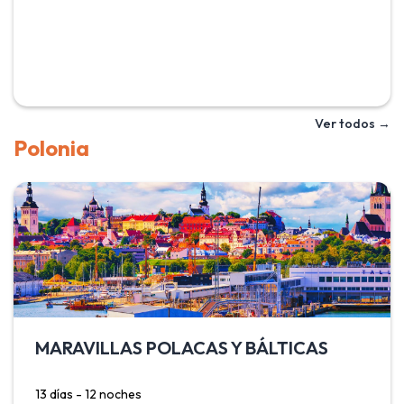
intenso destacan en los azulejos de sus majestuosas
mezquitas, madrazas y mausoleos. Incluye Tashkent,
capital y centro cultural del país; Khiva, ciudad-museo
amurallada declarado patrimonio de la humanidad y que
alberga monumentos icónicos como el minarete azul Kalta
Minor o la mezquita de Juma; Bukhara, con sus antiguas
Ver todos →
mezquital y sus coloridos mercados y Samarcanda, que
Polonia
destaca por su belleza y punto culminante de la antigua
ruta de la seda.
MARAVILLAS POLACAS Y BÁLTICAS
13 días - 12 noches