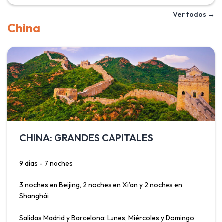
realizar el recorrido a pie o a espalda de un asno, también
Ver todos →
por un pequeño teleférico en Fira. Además de un servicio
China
de autocares que conecta los distintos pueblos de la isla.
Las casas blancas con el techo azul, sus flores, su mágica
belleza ha hecho de Santorini una atracción turística
ineludible en su viaje a Grecia, donde además podrá
disfrutar de su magnífica gastronomía, tan rica y
mediterránea.
CHINA: GRANDES CAPITALES
9 días - 7 noches
3 noches en Beijing, 2 noches en Xi’an y 2 noches en
Shanghái
Salidas Madrid y Barcelona: Lunes, Miércoles y Domingo