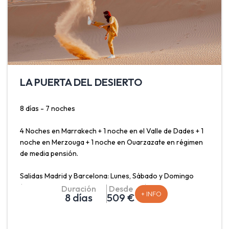
LA PUERTA DEL DESIERTO
8 días - 7 noches
4 Noches en Marrakech + 1 noche en el Valle de Dades + 1
noche en Merzouga + 1 noche en Ouarzazate en régimen
de media pensión.
Salidas Madrid y Barcelona: Lunes, Sábado y Domingo
(consultar salida desde otras ciudades)
Duración
Desde
+ INFO
8 días
509 €
Descubre de la mano de nuestros especialistas en viajes a
Marruecos este maravilloso país, acompañado por un