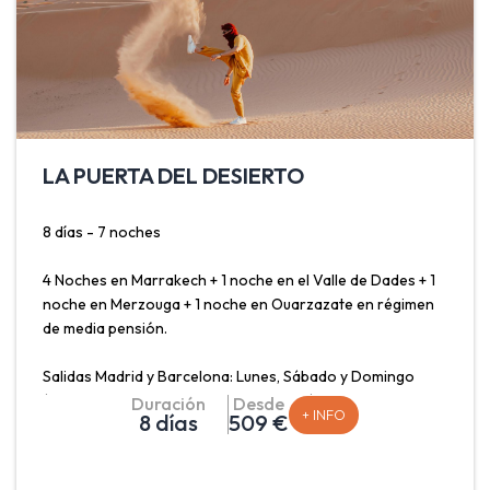
LA PUERTA DEL DESIERTO
8 días - 7 noches
4 Noches en Marrakech + 1 noche en el Valle de Dades + 1
noche en Merzouga + 1 noche en Ouarzazate en régimen
de media pensión.
Salidas Madrid y Barcelona: Lunes, Sábado y Domingo
(consultar salida desde otras ciudades)
Duración
Desde
+ INFO
8 días
509 €
Descubre de la mano de nuestros especialistas en viajes a
Marruecos este maravilloso país, acompañado por un