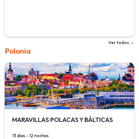
intenso destacan en los azulejos de sus majestuosas
mezquitas, madrazas y mausoleos. Incluye Tashkent,
capital y centro cultural del país; Khiva, ciudad-museo
amurallada declarado patrimonio de la humanidad y que
alberga monumentos icónicos como el minarete azul Kalta
Minor o la mezquita de Juma; Bukhara, con sus antiguas
Ver todos →
mezquital y sus coloridos mercados y Samarcanda, que
Polonia
destaca por su belleza y punto culminante de la antigua
ruta de la seda.
MARAVILLAS POLACAS Y BÁLTICAS
13 días - 12 noches