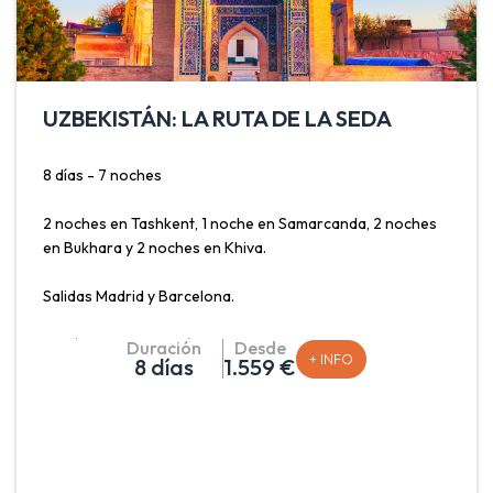
UZBEKISTÁN: LA RUTA DE LA SEDA
8 días - 7 noches
2 noches en Tashkent, 1 noche en Samarcanda, 2 noches
en Bukhara y 2 noches en Khiva.
Salidas Madrid y Barcelona.
Sumérgete en la histórica ruta de la seda con este viaje
Duración
Desde
+ INFO
8 días
1.559 €
que incluye Tashkent, la capital del país, con su
combinación de elementos soviéticos e islámicos;
Samarcanda, con su impresionante arquitectura islámica y
sus inconfundibles mosaicos azules; Bukhara, joya
histórica que destaca por sus madrazas, bazares y
fortaleza Ark y Khiva, ciudad-museo en el desierto con su