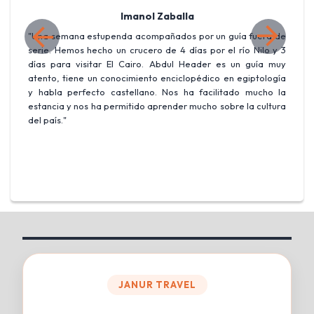
Imanol Zaballa
ta
"Una semana estupenda acompañados por un guía fuera de
"
n,
serie. Hemos hecho un crucero de 4 días por el río Nilo y 3
I
días para visitar El Cairo. Abdul Header es un guía muy
s
atento, tiene un conocimiento enciclopédico en egiptología
y
y habla perfecto castellano. Nos ha facilitado mucho la
e
estancia y nos ha permitido aprender mucho sobre la cultura
p
del país."
u
JANUR TRAVEL