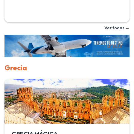
guía de habla en español durante las visitas. Con Janur
Travel conoce la ciudad de Marrakech con la mezquita de
Koutubia, llamada la mezquita de los libreros y su
majestuoso minarete, torre gemela de la Giralda de Sevilla
Ver todos →
y las Tumbas Saadies, dinastía que hizo grande esta
ciudad. Recorre el Atlas hasta llegar al desierto, donde
conocerás a los bereberes. El programa La Puerta del
Desierto es el recorrido ideal para un primer contacto con
Marruecos.
Grecia
GRECIA MÁGICA