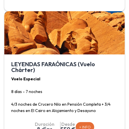
de Luxor, Karnak, Valle de los Reyes, Templo de
Hatshepsut, Colosos de Memnón, Templo de Edfu, Templo
de Kom Ombo, Templo de Philae* y un paseo en velero
típico egipcio, además de la visita imprescindible al recinto
de las Pirámides y la Esfinge.
LEYENDAS FARAÓNICAS (Vuelo
Chárter)
Vuelo Especial
8 días - 7 noches
4/3 noches de Crucero Nilo en Pensión Completa + 3/4
noches en El Cairo en Alojamiento y Desayuno
Salidas Madrid: Lunes, Viernes y Sábado.
Duración
Desde
+ INFO