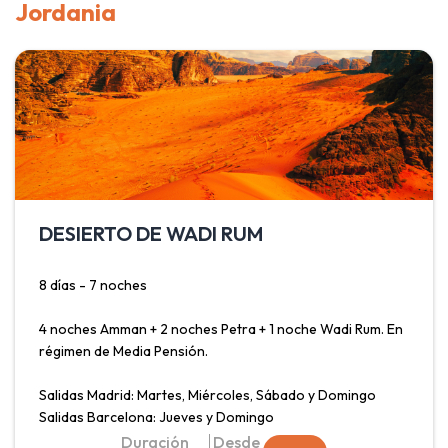
Jordania
moderna capital y centro de gobierno, Ankara; fascinarse
con las formaciones rocosas y la imagen inconfundible de
Capadocia; visitar las terrazas de roca blanca que emanan
aguas termales en Pamukkale y descubrir Izmir, ciudad
donde convergen pasado y presente. Todo ello con
traslado en tren desde Estambul hasta Ankara y trayecto
en avión de Izmir a Estambul.
DESIERTO DE WADI RUM
8 días - 7 noches
4 noches Amman + 2 noches Petra + 1 noche Wadi Rum. En
régimen de Media Pensión.
Salidas Madrid: Martes, Miércoles, Sábado y Domingo
Salidas Barcelona: Jueves y Domingo
Duración
Desde