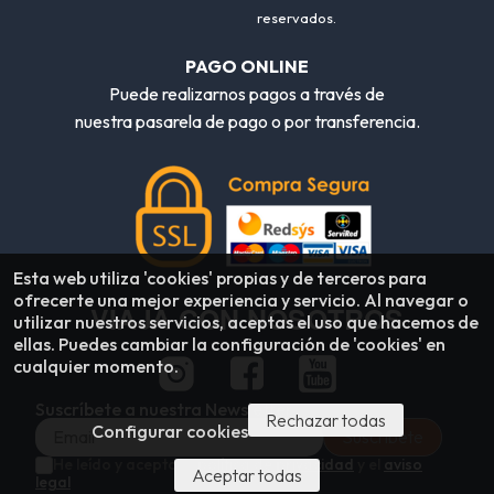
reservados.
PAGO ONLINE
Puede realizarnos pagos a través de
nuestra pasarela de pago o por transferencia.
Esta web utiliza 'cookies' propias y de terceros para
ofrecerte una mejor experiencia y servicio. Al navegar o
VIAJA CON NOSOTROS
utilizar nuestros servicios, aceptas el uso que hacemos de
ellas. Puedes cambiar la configuración de 'cookies' en
cualquier momento.
Suscríbete a nuestra Newsletter
Rechazar todas
Configurar cookies
He leído y acepto la
política de privacidad
y el
aviso
Aceptar todas
legal