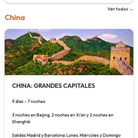
realizar el recorrido a pie o a espalda de un asno, también
Ver todos →
por un pequeño teleférico en Fira. Además de un servicio
China
de autocares que conecta los distintos pueblos de la isla.
Las casas blancas con el techo azul, sus flores, su mágica
belleza ha hecho de Santorini una atracción turística
ineludible en su viaje a Grecia, donde además podrá
disfrutar de su magnífica gastronomía, tan rica y
mediterránea.
CHINA: GRANDES CAPITALES
9 días - 7 noches
3 noches en Beijing, 2 noches en Xi’an y 2 noches en
Shanghái
Salidas Madrid y Barcelona: Lunes, Miércoles y Domingo