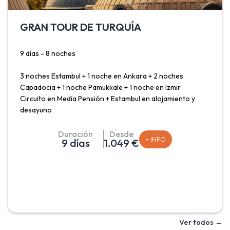
GRAN TOUR DE TURQUÍA
9 días - 8 noches
3 noches Estambul + 1 noche en Ankara + 2 noches
Capadocia + 1 noche Pamukkale + 1 noche en Izmir
Circuito en Media Pensión + Estambul en alojamiento y
desayuno
Salidas Madrid, Barcelona, Málaga y Valencia: Sábado
Duración
Desde
+ INFO
9 días
1.049 €
Salidas Madrid y Barcelona (Agosto, Septiembre y
Octubre): Sábado
Salidas Málaga y Valencia (Agosto y Septiembre): Sábado
Recorrido para conocer la República de Turquía donde
disfrutar de la singularidad y belleza de la ciudad de
Ver todos →
Estambul con paseo por el Bósforo incluido; conocer su