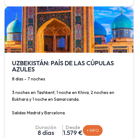
núcleo amurallado, Itchan Kala, primer sitio del país
declarado patrimonio de la Humanidad por la UNESCO.
UZBEKISTÁN: PAÍS DE LAS CÚPULAS
AZULES
8 días - 7 noches
3 noches en Tashkent, 1 noche en Khiva, 2 noches en
Bukhara y 1 noche en Samarcanda.
Salidas Madrid y Barcelona.
Este viaje permite conocer Uzbekistán, conocido como el
Duración
Desde
+ INFO
8 días
1.579 €
país de las cúpulas azules debido a que el turquesa y el azul