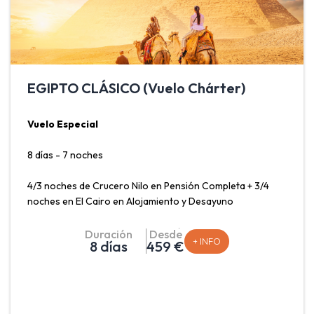
EGIPTO CLÁSICO (Vuelo Chárter)
Vuelo Especial
8 días - 7 noches
4/3 noches de Crucero Nilo en Pensión Completa + 3/4
noches en El Cairo en Alojamiento y Desayuno
Salidas Madrid: Lunes, Viernes y Sábado.
Duración
Desde
+ INFO
8 días
459 €
Salidas Barcelona, Málaga y Valencia: Lunes.
Egipto, un viaje a través de la historia. Es un destino que
ofrece una rica experiencia cultural e histórica. El
programa Egipto Clásico ofrece las visitas a los Templos