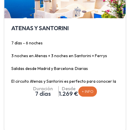
ATENAS Y SANTORINI
7 días - 6 noches
3 noches en Atenas + 3 noches en Santorini + Ferrys
Salidas desde Madrid y Barcelona: Diarias
El circuito Atenas y Santorini es perfecto para conocer la
capital Griega y una de sus islas más famosas. Atenas una
Duración
Desde
+ INFO
7 días
1.269 €
de las ciudades habitadas más antiguas, con más de 3.000
años de historia. Actualmente rica en restos
arqueológicos que usted puede visitar durante su cómo el
Partenón en la Acrópolis. La isla de Santorini con sus
pueblos (Oia, Fira) situados sobre el acantilado, se
conectan gracias a un camino escarpado que permite