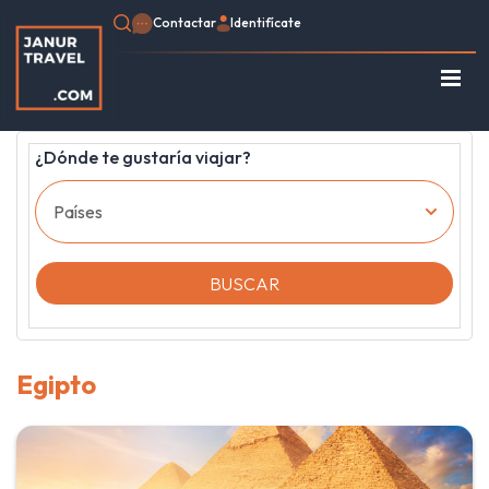
Contactar
Identifícate
Regístrate
Consulte su Reserva
¿Dónde te gustaría viajar?
Inicio
Egipto
Turquía
Jordania
BUSCAR
Marruecos
África
Asia
Egipto
Europa
Tipo de viaje