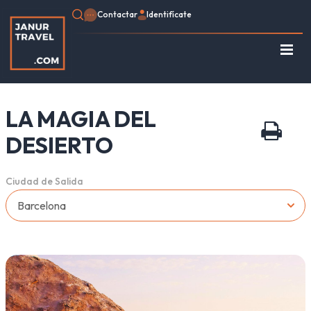
Contactar
Identifícate
Regístrate
Consulte su Reserva
LA MAGIA DEL
Inicio
Egipto
DESIERTO
Turquía
Jordania
Ciudad de Salida
Marruecos
África
Asia
Europa
Tipo de viaje