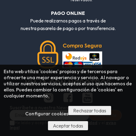
PAGO ONLINE
Puede realizarnos pagos a través de
nuestra pasarela de pago o por transferencia.
Esta web utiliza 'cookies' propias y de terceros para
ofrecerte una mejor experiencia y servicio. Al navegar o
VIAJA CON NOSOTROS
utilizar nuestros servicios, aceptas el uso que hacemos de
ellas. Puedes cambiar la configuración de 'cookies' en
cualquier momento.
Suscríbete a nuestra Newsletter
Rechazar todas
Configurar cookies
He leído y acepto la
política de privacidad
y el
aviso
Aceptar todas
legal