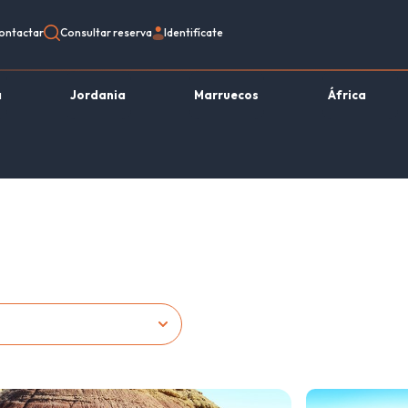
ontactar
Consultar reserva
Identifícate
a
Jordania
Marruecos
África