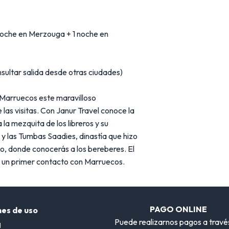
 noche en Merzouga + 1 noche en
sultar salida desde otras ciudades)
 Marruecos este maravilloso
las visitas. Con Janur Travel conoce la
a mezquita de los libreros y su
 y las Tumbas Saadies, dinastía que hizo
to, donde conocerás a los bereberes. El
a un primer contacto con Marruecos.
PAGO ONLINE
nes de uso
Puede realizarnos pagos a travé
l