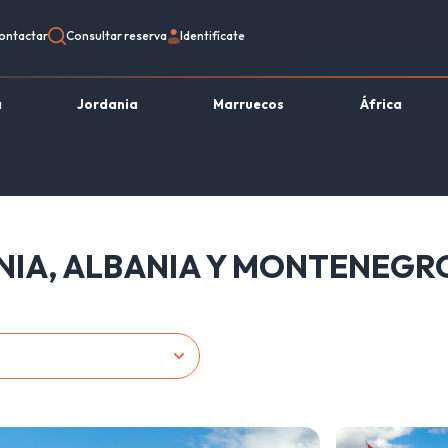
ontactar
Consultar reserva
Identifícate
a
Jordania
Marruecos
África
NIA, ALBANIA Y MONTENEGR