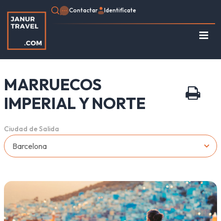
Contactar
Identifícate
Regístrate
Consulte su Reserva
MARRUECOS
Inicio
Egipto
IMPERIAL Y NORTE
Turquía
Jordania
Ciudad de Salida
Marruecos
África
Asia
Europa
Tipo de viaje