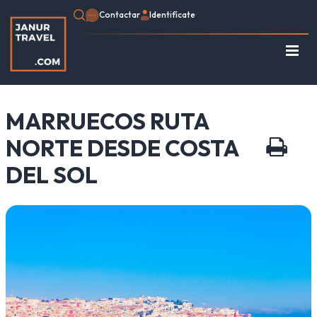
Contactar
Identifícate
Regístrate
Consulte su Reserva
MARRUECOS RUTA
Inicio
Egipto
NORTE DESDE COSTA
Turquía
DEL SOL
Jordania
Marruecos
África
Asia
Europa
Tipo de viaje