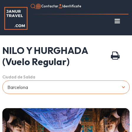
Contactar
Identifícate
Identifícate
Regístrate
NILO Y HURGHADA
Consulte su Reserva
Inicio
(Vuelo Regular)
Egipto
Turquía
Ciudad de Salida
Jordania
Marruecos
África
Asia
Europa
Tipo de viaje