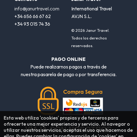
info@janurtravel.com
International Travel
+34 656 66 67 62
AVJN S.L.
+34 93 015 74 36
© 2026 Janur Travel.
Todos los derechos
reservados.
PAGO ONLINE
Puede realizarnos pagos a través de
nuestra pasarela de pago o por transferencia.
Esta web utiliza 'cookies' propias y de terceros para
ofrecerte una mejor experiencia y servicio. Al navegar o
VIAJA CON NOSOTROS
utilizar nuestros servicios, aceptas el uso que hacemos de
ellas. Puedes cambiar la configuración de 'cookies' en