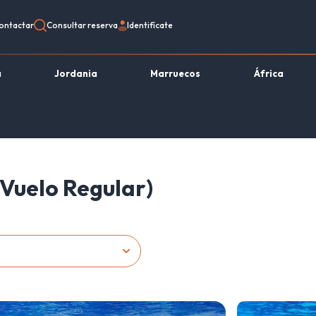
ontactar
Consultar reserva
Identifícate
a
Jordania
Marruecos
África
Vuelo Regular)