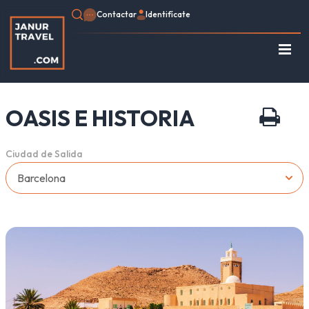
Contactar
Identifícate
Regístrate
Consulte su Reserva
OASIS E HISTORIA
Inicio
Egipto
Ciudad de Salida
Turquía
Jordania
Marruecos
África
Asia
Europa
Tipo de viaje