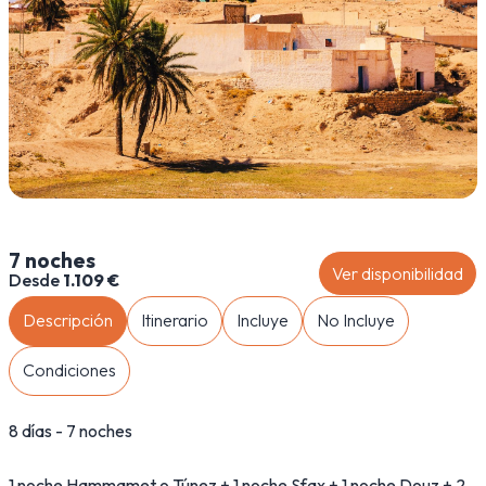
7 noches
Ver disponibilidad
Desde
1.109 €
Descripción
Itinerario
Incluye
No Incluye
Condiciones
8 días - 7 noches
1 noche Hammamet o Túnez + 1 noche Sfax + 1 noche Douz + 2