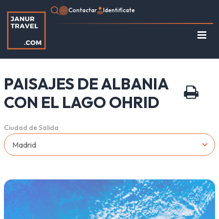
Contactar
Identifícate
Regístrate
Consulte su Reserva
PAISAJES DE ALBANIA
Inicio
Egipto
CON EL LAGO OHRID
Turquía
Jordania
Ciudad de Salida
Marruecos
África
Asia
Europa
Tipo de viaje