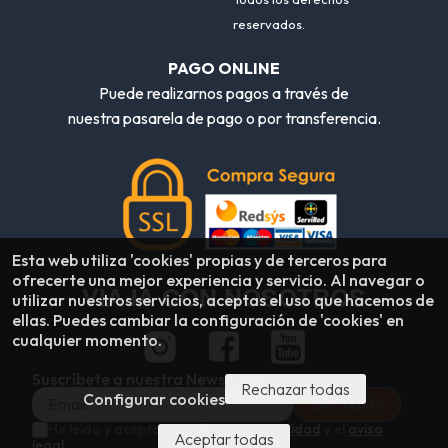
reservados.
PAGO ONLINE
Puede realizarnos pagos a través de
nuestra pasarela de pago o por transferencia.
Esta web utiliza 'cookies' propias y de terceros para
ofrecerte una mejor experiencia y servicio. Al navegar o
VIAJA CON NOSOTROS
utilizar nuestros servicios, aceptas el uso que hacemos de
ellas. Puedes cambiar la configuración de 'cookies' en
cualquier momento.
Suscríbete a nuestra Newsletter
Rechazar todas
Configurar cookies
He leído y acepto la
política de privacidad
y el
aviso
Aceptar todas
legal