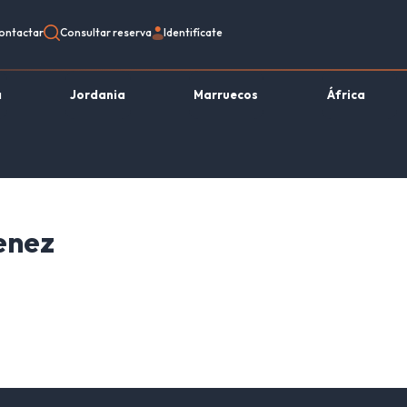
ontactar
Consultar reserva
Identifícate
a
Jordania
Marruecos
África
enez