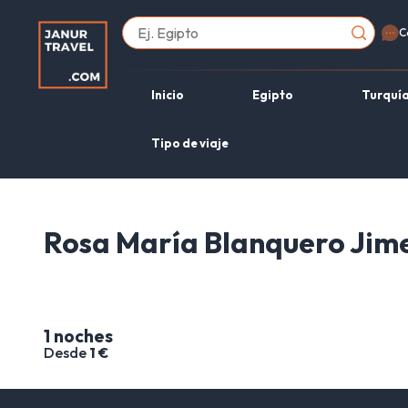
C
Inicio
Egipto
Turquí
Tipo de viaje
Rosa María Blanquero Jim
1 noches
Desde
1 €