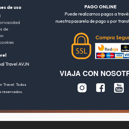
PAGO ONLINE
nes de uso
Puede realizarnos pagos a travé
l
nuestra pasarela de pago o por trans
 privacidad
s de
ón
 cookies
vel
nal Travel AVJN
VIAJA CON NOSOT
r Travel. Todos
s reservados.