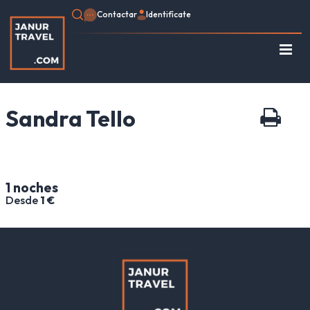
Contactar
Identifícate
Regístrate
Consulte su Reserva
Sandra Tello
Inicio
Egipto
Turquía
Jordania
1 noches
Marruecos
Desde
1 €
África
Asia
Europa
Tipo de viaje