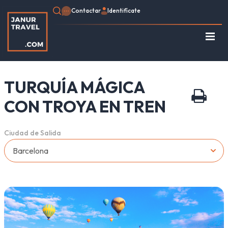
Contactar
Identifícate
Regístrate
Consulte su Reserva
TURQUÍA MÁGICA
Inicio
Egipto
CON TROYA EN TREN
Turquía
Jordania
Ciudad de Salida
Marruecos
África
Asia
Europa
Tipo de viaje