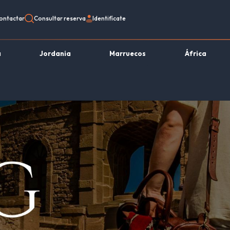
ontactar
Consultar reserva
Identifícate
a
Jordania
Marruecos
África