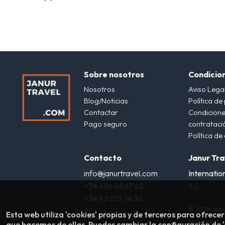
Sobre nosotros
Condicio
Nosotros
Aviso Lega
Blog/Noticias
Política de
Contactar
Condicione
Pago seguro
contrataci
Política de
Contacto
Janur Tra
info@janurtravel.com
Internatio
+34 656 66 67 62
S.L.
+34 93 015 74 36
© 2026 Janu
Esta web utiliza 'cookies' propias y de terceros para ofrecer
los derecho
que hacemos de ellas. Puedes cambiar la configuración de 