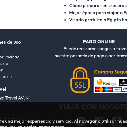
Cómo preparar un crucero po
Mejor época para viajar a E
Visado gratuito a Egipto ha
PAGO ONLINE
nes de uso
Puede realizarnos pagos a travé
l
nuestra pasarela de pago o por trans
 privacidad
s de
ón
 cookies
vel
nal Travel AVJN
VIAJA CON NOSOT
r Travel. Todos
te una mejor experiencia y servicio. Al navegar o utilizar nues
s reservados.
'cookies' en cualquier momento.