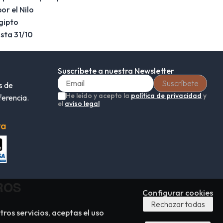
r el Nilo
gipto
sta 31/10
Suscríbete a nuestra Newsletter
s de
He leído y acepto la
política de privacidad
y
ferencia.
el
aviso legal
ROS
Configurar cookies
Rechazar todas
tros servicios, aceptas el uso